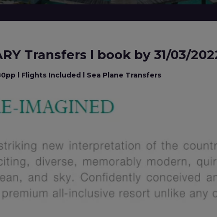
Y Transfers l book by 31/03/202
pp l Flights Included l Sea Plane Transfers