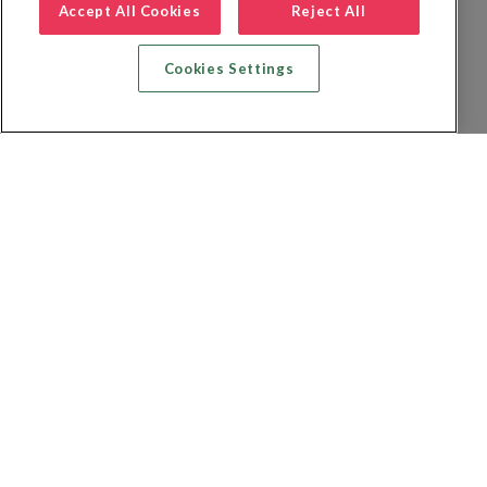
Accept All Cookies
Reject All
Cookies Settings
Zoek vlucht + hotel
Zoek hotel
Zoek vluchten
Zoek autoverhuur