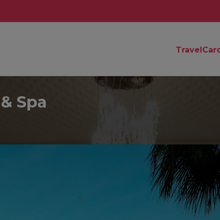
TravelCar
 & Spa