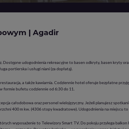
bowym | Agadir
warz. Dostępne udogodnienia rekreacyjne to basen odkryty, basen kryty or
a portierska i usługi niani (za dopłatą).
 restauracja, a także kawiarnia. Codziennie hotel oferuje bezpłatne przyję
w formie bufetu codziennie od 6:30 do 11.
epcja całodobowa oraz personel wielojęzyczny. Jeżeli planujesz spotkani
ierzchni 400 m kw. (4306 stopy kwadratowe). Udogodnienia na miejscu to
których wyposażenie to Telewizory Smart TV. Do pokoju przylega balkon