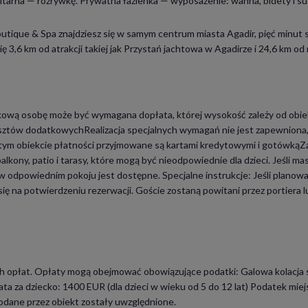
elitarna — rozrywkę. Prywatna łazienka — wyposażenie: wanna, bidety i s
utique & Spa znajdziesz się w samym centrum miasta Agadir, pięć minut s
ię 3,6 km od atrakcji takiej jak Przystań jachtowa w Agadirze i 24,6 km od
tkową osobę może być wymagana dopłata, której wysokość zależy od obi
ztów dodatkowychRealizacja specjalnych wymagań nie jest zapewniona, z
tym obiekcie płatności przyjmowane są kartami kredytowymi i gotówkąZ
 balkony, patio i tarasy, które mogą być nieodpowiednie dla dzieci. Jeśli 
 odpowiednim pokoju jest dostępne. Specjalne instrukcje: Jeśli planowan
ię na potwierdzeniu rezerwacji. Goście zostaną powitani przez portiera 
opłat. Opłaty mogą obejmować obowiązujące podatki: Galowa kolacja sy
a za dziecko: 1400 EUR (dla dzieci w wieku od 5 do 12 lat) Podatek miejs
podane przez obiekt zostały uwzględnione.