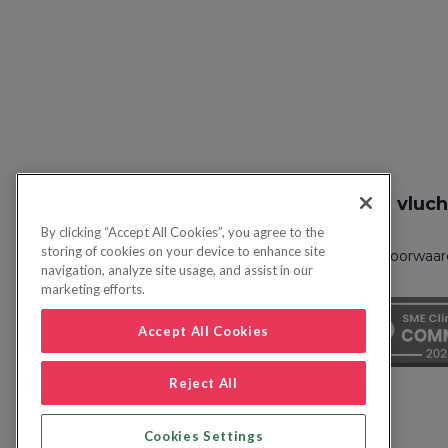
Zoek vluch
By clicking “Accept All Cookies”, you agree to the
storing of cookies on your device to enhance site
Privacybeleid
FAQs
Boekingsvoorwaa
navigation, analyze site usage, and assist in our
marketing efforts.
Accept All Cookies
Reject All
Cookies Settings