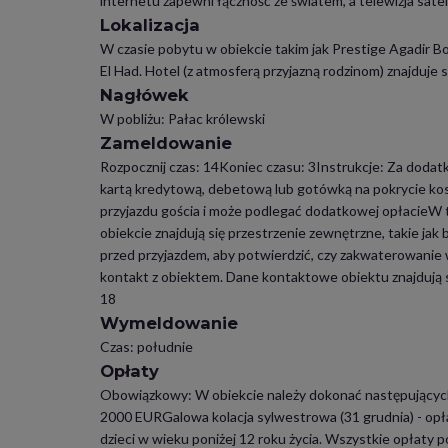
internetu zapewni łączność ze światem, a telewizja sat
Lokalizacja
W czasie pobytu w obiekcie takim jak Prestige Agadir Bo
El Had. Hotel (z atmosferą przyjazną rodzinom) znajduje s
Nagłówek
W pobliżu: Pałac królewski
Zameldowanie
Rozpocznij czas: 14Koniec czasu: 3Instrukcje: Za doda
kartą kredytową, debetową lub gotówką na pokrycie kos
przyjazdu gościa i może podlegać dodatkowej opłacieW 
obiekcie znajdują się przestrzenie zewnętrzne, takie jak
przed przyjazdem, aby potwierdzić, czy zakwaterowanie w
kontakt z obiektem. Dane kontaktowe obiektu znajdują s
18
Wymeldowanie
Czas: południe
Opłaty
Obowiązkowy: W obiekcie należy dokonać następujących 
2000 EURGalowa kolacja sylwestrowa (31 grudnia) - opłat
dzieci w wieku poniżej 12 roku życia. Wszystkie opłaty 