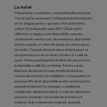
La hotel
Poți petrece o seară într-o atmosferă plăcută la bar.
Te poți opri la restaurant. Cafeneaua de la hotel este
un loc drăguț pentru o gustare. Vrei să fii mereu
online? Ai la dispoziție rețea Wi-Fi. Dacă ești în
călătorie cu mașina, este disponibilă o parcare.
Următoarele servicii sunt, de asemenea, disponibile
pentru oaspeți: un salon de masaj, un centru spa și
un medic. Oaspeții cărora le place să facă sport se
vor putea bucura de un centru fitness și o sală de
sport. Pentru participanții la întâlniri de afaceri este
la dispoziție o sală de conferințe. Pentru a avea
libertate de mișcare în oraș, hotelul îți oferă un
serviciu de transfer. Accesibilitate: este prezent un
ascensor/lift. Sunt disponibile și alte servicii pentru
oaspeții de lahotel. De exemplu, o spălătorie,
curățătorie, călcătorie, presă, o cutie de valori și un
asistent concierge. Personalul de la hotel va fi
încântat să îți vorbească în engleză, spaniolă,