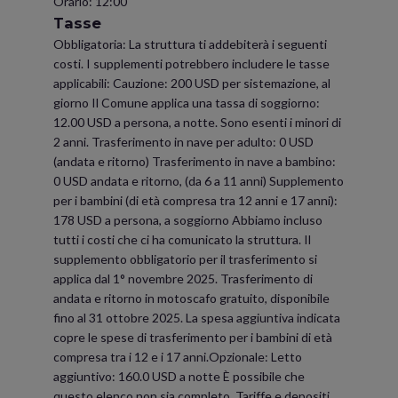
Orario: 12:00
Tasse
Obbligatoria: La struttura ti addebiterà i seguenti
costi. I supplementi potrebbero includere le tasse
applicabili: Cauzione: 200 USD per sistemazione, al
giorno Il Comune applica una tassa di soggiorno:
12.00 USD a persona, a notte. Sono esenti i minori di
2 anni. Trasferimento in nave per adulto: 0 USD
(andata e ritorno) Trasferimento in nave a bambino:
0 USD andata e ritorno, (da 6 a 11 anni) Supplemento
per i bambini (di età compresa tra 12 anni e 17 anni):
178 USD a persona, a soggiorno Abbiamo incluso
tutti i costi che ci ha comunicato la struttura. Il
supplemento obbligatorio per il trasferimento si
applica dal 1° novembre 2025. Trasferimento di
andata e ritorno in motoscafo gratuito, disponibile
fino al 31 ottobre 2025. La spesa aggiuntiva indicata
copre le spese di trasferimento per i bambini di età
compresa tra i 12 e i 17 anni.Opzionale: Letto
aggiuntivo: 160.0 USD a notte È possibile che
questo elenco non sia completo. Tariffe e depositi