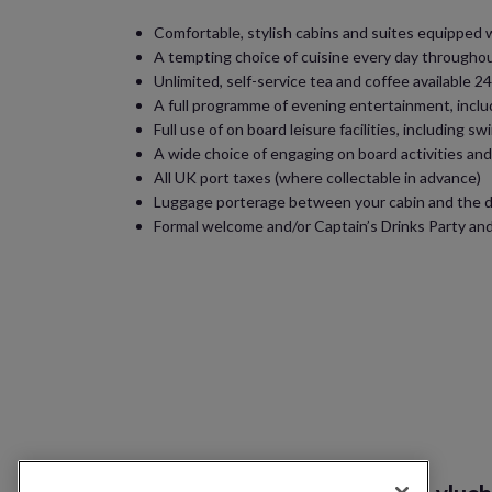
Comfortable, stylish cabins and suites equipped wit
A tempting choice of cuisine every day throughout
Unlimited, self-service tea and coffee available
A full programme of evening entertainment, inclu
Full use of on board leisure facilities, including 
A wide choice of engaging on board activities an
All UK port taxes (where collectable in advance)
Luggage porterage between your cabin and the dr
Formal welcome and/or Captain’s Drinks Party and