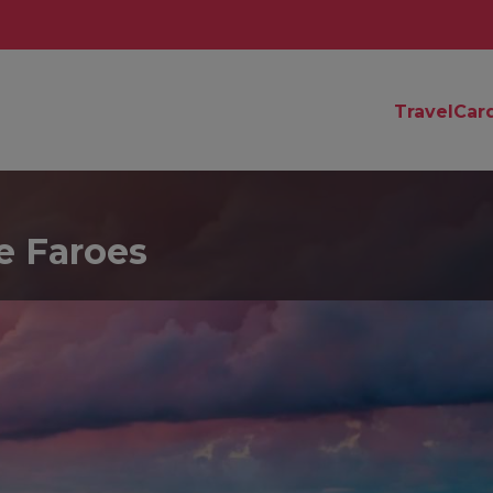
TravelCar
he Faroes